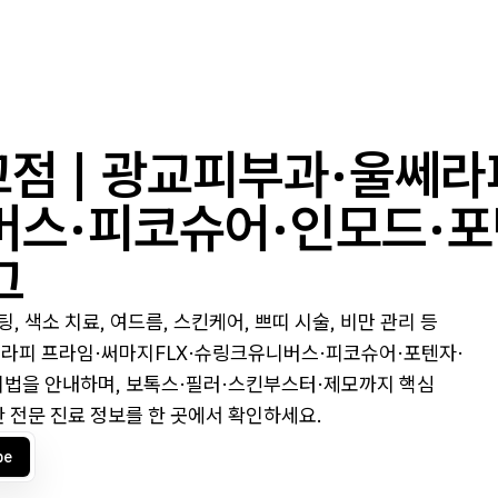
점 | 광교피부과·울쎄라
버스·피코슈어·인모드·
그
 색소 치료, 여드름, 스킨케어, 쁘띠 시술, 비만 관리 등
쎄라피 프라임·써마지FLX·슈링크유니버스·피코슈어·포텐자·
리법을 안내하며, 보톡스·필러·스킨부스터·제모까지 핵심
 전문 진료 정보를 한 곳에서 확인하세요.
be