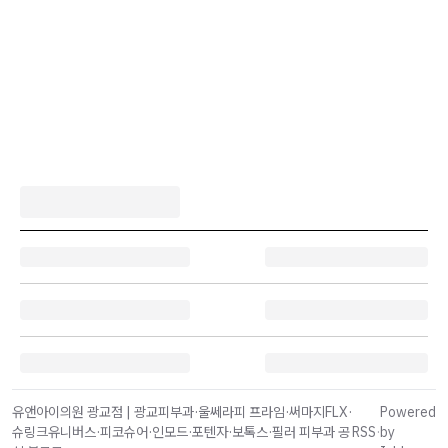
유앤아이의원 광교점 | 광교피부과·울쎄라피 프라임·써마지FLX·
Powered
슈링크유니버스·피코슈어·인모드·포텐자·보톡스·필러 피부과 공
RSS
·
by