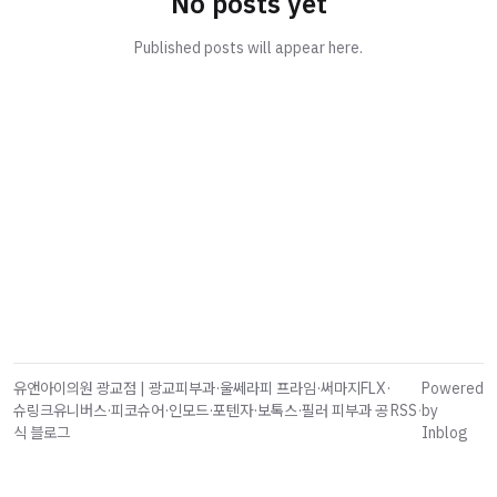
No posts yet
Published posts will appear here.
유앤아이의원 광교점 | 광교피부과·울쎄라피 프라임·써마지FLX·
Powered
슈링크유니버스·피코슈어·인모드·포텐자·보톡스·필러 피부과 공
RSS
·
by
식 블로그
Inblog