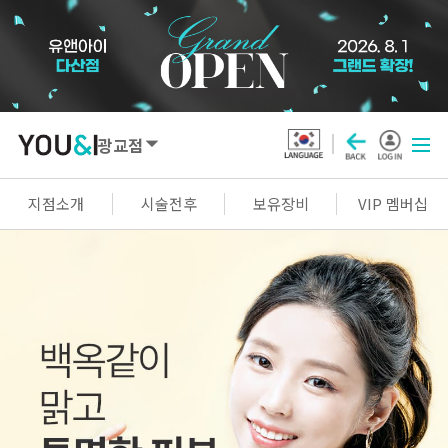
광교점
SEOUL
지점소개
시술전후
보유장비
VIP 멤버십
강남점
선릉점
잠실점
왕십리점
명동점
홍대신촌점
영등포점
마곡점
건대점
구로점
여의도점
천호점
목동점
창동점
GYEONGGI / INCHEON