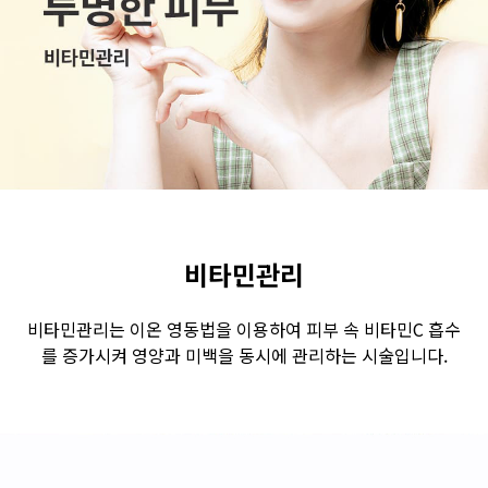
수원점
판교점
광교점
광명점
산본점
부천점
일산점
다산점
김포점
인천검단점
동탄점
평택점
안양점
부평점
안산점
의정부점
시흥배곧점
분당미금점
과천점
하남미사점
화성봉담점
경기광주점
비타민관리
CHUNGCHEONG-DO
비타민관리는 이온 영동법을 이용하여 피부 속 비타민C 흡수
를 증가시켜 영양과 미백을 동시에 관리하는 시술입니다.
천안점
대전점
JEOLLA-DO
광주점
목포점