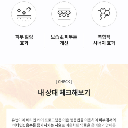
GYEONGSANG-DO
대구점
부산점
창원점