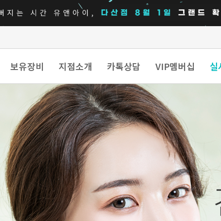
보유장비
지점소개
카톡상담
VIP멤버십
실