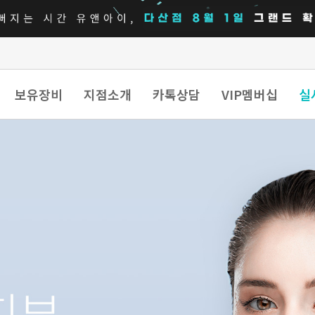
보유장비
지점소개
카톡상담
VIP멤버십
실