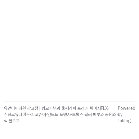
유앤아이의원 광교점 | 광교피부과·울쎄라피 프라임·써마지FLX·
Powered
슈링크유니버스·피코슈어·인모드·포텐자·보톡스·필러 피부과 공
RSS
·
by
식 블로그
Inblog