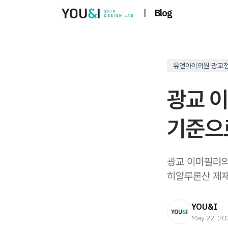
|
Blog
유앤아이의원 광교
광교 
기준으
광교 이마필러의
히알루론산 제재
YOU&I
May 22, 20