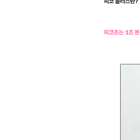
피코 플러스란?
피코초는 1조 분