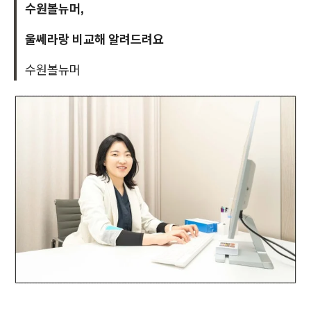
수원볼뉴머,
울쎄라랑 비교해 알려드려요
수원볼뉴머